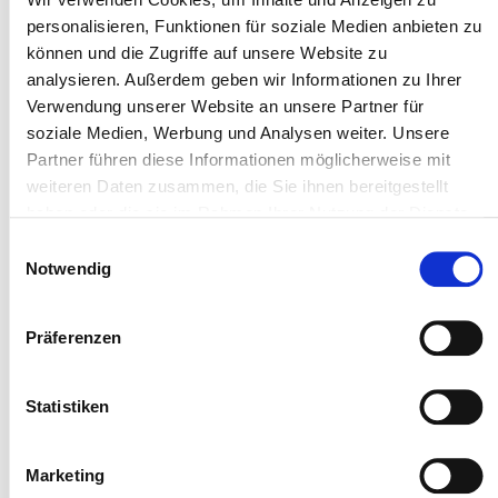
(Stand:04/2025)
personalisieren, Funktionen für soziale Medien anbieten zu
können und die Zugriffe auf unsere Website zu
analysieren. Außerdem geben wir Informationen zu Ihrer
Ausbildung zur Pflegefachfrau und -ma
Verwendung unserer Website an unsere Partner für
soziale Medien, Werbung und Analysen weiter. Unsere
Wenn Sie externe Videos von YouTube aktivier
Partner führen diese Informationen möglicherweise mit
automatisiert an diesen Anbieter übe
weiteren Daten zusammen, die Sie ihnen bereitgestellt
haben oder die sie im Rahmen Ihrer Nutzung der Dienste
gesammelt haben.
Einwilligungsauswahl
Notwendig
Präferenzen
Statistiken
Marketing
Aktivieren