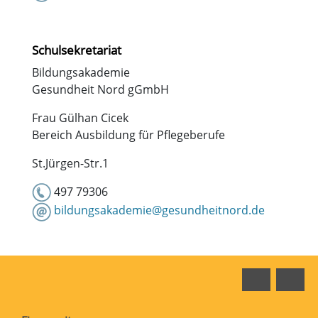
Schulsekretariat
Bildungsakademie
Gesundheit Nord gGmbH
Frau Gülhan Cicek
Bereich Ausbildung für Pflegeberufe
St.Jürgen-Str.1
497 79306
bildungsakademie@gesundheitnord.de
Faceboo
In