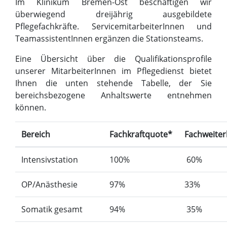
Im Klinikum Bremen-Ost beschäftigen wir
überwiegend dreijährig ausgebildete
Pflegefachkräfte. ServicemitarbeiterInnen und
TeamassistentInnen ergänzen die Stationsteams.
Eine Übersicht über die Qualifikationsprofile
unserer MitarbeiterInnen im Pflegedienst bietet
Ihnen die unten stehende Tabelle, der Sie
bereichsbezogene Anhaltswerte entnehmen
können.
Bereich
Fachkraftquote*
Fachweite
Intensivstation
100%
60%
OP/Anästhesie
97%
33%
Somatik gesamt
94%
35%