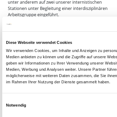
unter anderem auf zwei unserer internistischen
Stationen unter Begleitung einer interdisziplinären
Arbeitsgruppe eingeführt.
Team der pflegerischen Geschäftsführung >>
Primäre Pflege (‚Primary Nursing’)
Diese Webseite verwendet Cookies
Seit 2010 setzen wir uns mit der Umsetzung von
Wir verwenden Cookies, um Inhalte und Anzeigen zu personal
‚Primärer Pflege’ auseinander. Ziel ist es dabei, ein
Medien anbieten zu können und die Zugriffe auf unsere Web
patientenorientiertes Pflegeorganisationssystem
geben wir Informationen zu Ihrer Verwendung unserer Websit
auf allen Stationen zu etablieren, welches zeitgleich
Medien, Werbung und Analysen weiter. Unsere Partner führe
die MitarbeiterInnenzufriedenheit erhöht. Auf
möglicherweise mit weiteren Daten zusammen, die Sie ihnen b
mehreren Stationen ist dieses
im Rahmen Ihrer Nutzung der Dienste gesammelt haben.
Organisationssystem bereits erfolgreich umgesetzt
– vor allen Dingen in der Psychiatrie. Weitere
Stationen bereiten die Einführung mit
Einwilligungsauswahl
Unterstützung der interdisziplinären
Notwendig
Lenkungsgruppe vor.