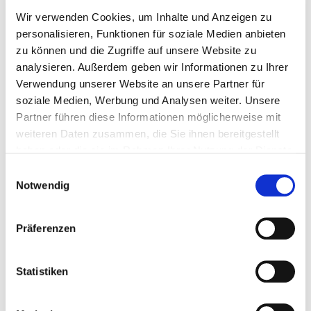
röntgenmorphologischen Nachweis von
Wir verwenden Cookies, um Inhalte und Anzeigen zu
Entzündungen, Ulcerationen, Polypen oder
personalisieren, Funktionen für soziale Medien anbieten
Karzinomen dienen, diese Indikationen sind heute
zu können und die Zugriffe auf unsere Website zu
allerdings vor allem der Gastroskopie vorbehalten, die
analysieren. Außerdem geben wir Informationen zu Ihrer
neben dem direkten Bild der Schleimhaut auch die
Verwendung unserer Website an unsere Partner für
Möglichkeit der Biopsie, also der Probenentnahme,
soziale Medien, Werbung und Analysen weiter. Unsere
liefert.
Partner führen diese Informationen möglicherweise mit
Enteroklysma (Kontrastdarstellung des Dünndarms)
weiteren Daten zusammen, die Sie ihnen bereitgestellt
haben oder die sie im Rahmen Ihrer Nutzung der Dienste
Die Doppelkontrastmethode nach Sellink ist die
gesammelt haben.
Einwilligungsauswahl
Methode der Wahl zur Darstellung des Dünndarms, da
Notwendig
dieser in weiten Anteilen nicht endoskopisch
zugänglich ist. Verschiedene Modifikationen dieser
Methode sind bekannt. Die genannte
Präferenzen
Doppelkontrastmethode dient vor allem der
Diagnosestellung chronisch entzündlicher
Statistiken
Erkrankungen wie dem Morbus Crohn oder dem
Nachweis von Dünndarmtumoren.
Monokontrastmethoden mit Barium werden