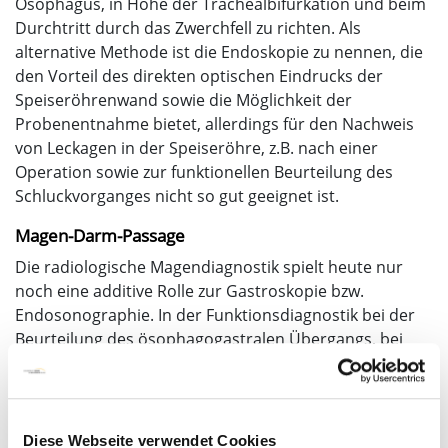
Ösophagus, in Höhe der Trachealbifurkation und beim
Durchtritt durch das Zwerchfell zu richten. Als
alternative Methode ist die Endoskopie zu nennen, die
den Vorteil des direkten optischen Eindrucks der
Speiseröhrenwand sowie die Möglichkeit der
Probenentnahme bietet, allerdings für den Nachweis
von Leckagen in der Speiseröhre, z.B. nach einer
Operation sowie zur funktionellen Beurteilung des
Schluckvorganges nicht so gut geeignet ist.
Magen-Darm-Passage
Die radiologische Magendiagnostik spielt heute nur
noch eine additive Rolle zur Gastroskopie bzw.
Endosonographie. In der Funktionsdiagnostik bei der
Beurteilung des ösophagogastralen Übergangs, bei
Fehllagen des Magens, bei Störung der Peristaltik oder
der Magenentleerung sowie nach Operationen kann
heute die Magen-Darm-Passage noch indiziert sein. Die
Kontrastmitteldarstellung des Magens kann auch dem
Diese Webseite verwendet Cookies