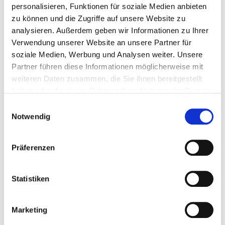
Module:
personalisieren, Funktionen für soziale Medien anbieten
zu können und die Zugriffe auf unsere Website zu
Die Fachweiterbildung besteht aus 5 Modulen. 2
analysieren. Außerdem geben wir Informationen zu Ihrer
Grundmodulen und 3 Fachmodulen.
Verwendung unserer Website an unsere Partner für
soziale Medien, Werbung und Analysen weiter. Unsere
Grundmodule :
Partner führen diese Informationen möglicherweise mit
Professionelle Orientierung 120
weiteren Daten zusammen, die Sie ihnen bereitgestellt
Std.
haben oder die sie im Rahmen Ihrer Nutzung der Dienste
gesammelt haben.
Einwilligungsauswahl
Berufspädagogische Grundlagen 100
Notwendig
Std.
Fachmodul 1
Präferenzen
Grundlagenkompetenzen in der Notfallpflege
88 Std
Statistiken
Fachmodul 2
Marketing
Grundlagen der Versorgung und