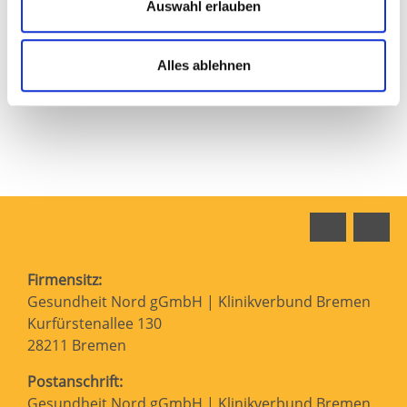
Beratung in unserer offenen Elterngruppe
Auswahl erlauben
“Fietes Milch-Treff”
Alles ablehnen
Faceboo
In
Firmensitz:
Gesundheit Nord gGmbH | Klinikverbund Bremen
Kurfürstenallee 130
28211 Bremen
Postanschrift:
Gesundheit Nord gGmbH | Klinikverbund Bremen