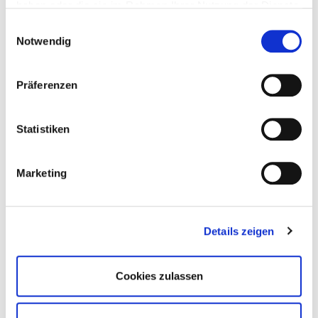
haben oder die sie im Rahmen Ihrer Nutzung der Dienste
gesammelt haben.
Einwilligungsauswahl
Notwendig
Präferenzen
Statistiken
Marketing
Details zeigen
Fietes Milch-Treff
Cookies zulassen
Auch wenn sie mit ihrem Baby wieder zuhause
sind, bieten wir ihnen
weiter Begleitung und