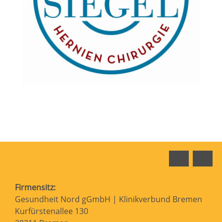
Faceboo
In
Firmensitz:
Gesundheit Nord gGmbH | Klinikverbund Bremen
Kurfürstenallee 130