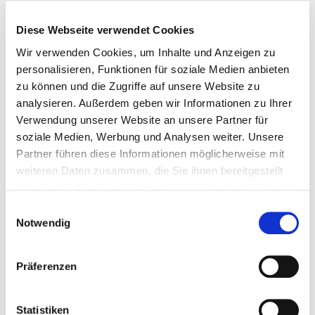
Diese Webseite verwendet Cookies
Wir verwenden Cookies, um Inhalte und Anzeigen zu
personalisieren, Funktionen für soziale Medien anbieten
zu können und die Zugriffe auf unsere Website zu
Chefarzt
analysieren. Außerdem geben wir Informationen zu Ihrer
Facharzt für Allgemeine Chirurgie,
Verwendung unserer Website an unsere Partner für
Facharzt für Viszeralchirurgie und spezielle
soziale Medien, Werbung und Analysen weiter. Unsere
Viszeralchirurgie,
Partner führen diese Informationen möglicherweise mit
Facharzt für Thoraxchirurgie
weiteren Daten zusammen, die Sie ihnen bereitgestellt
(0421) 879 - 1211
haben oder die sie im Rahmen Ihrer Nutzung der Dienste
arnd.boehle@klinikum-bremen-ldw.de
gesammelt haben.
Einwilligungsauswahl
Notwendig
Rieke Harsleben
Präferenzen
Statistiken