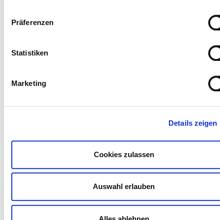
Präferenzen
Statistiken
Marketing
Details zeigen
Klinikpflegeleitung
(0421) 497 70145
Cookies zulassen
merlin.gerdts@gesundheitnord.de
Auswahl erlauben
Celina Kunst
Alles ablehnen