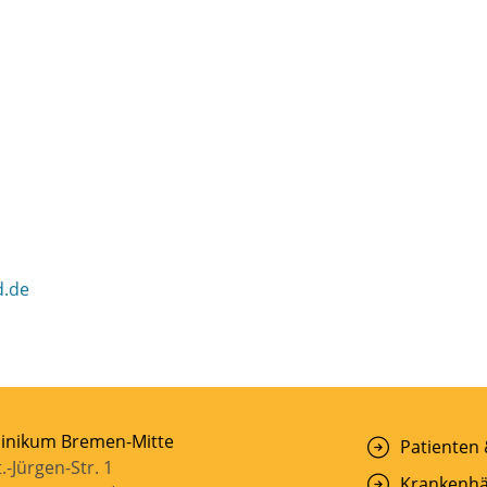
Bereiche
d.de
linikum Bremen-Mitte
Patienten
t.-Jürgen-Str. 1
Krankenhä