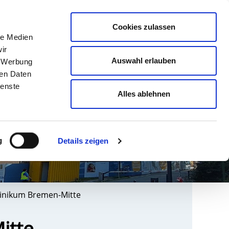
english
Leichte Sprache
Kontrast
Cookies zulassen
Suche
le Medien
& AUSBILDUNG
GESUNDHEIT NORD
ir
Auswahl erlauben
, Werbung
ren Daten
ienste
Alles ablehnen
g
Details zeigen
 Klinikum Bremen-Mitte
itte