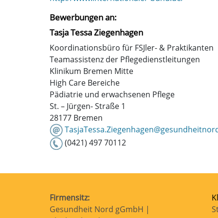
Bewerbungen an:
Tasja Tessa Ziegenhagen
Koordinationsbüro für FSJler- & Praktikanten
Teamassistenz der Pflegedienstleitungen
Klinikum Bremen Mitte
High Care 
Pädiatrie und erwachsenen Pflege
St. – Jürgen- Straße 1
28177 Bremen
TasjaTessa.Ziegenhagen@gesundheitnor
(0421) 497 70112
Firmensitz:
K
Gesundheit Nord gGmbH |
S