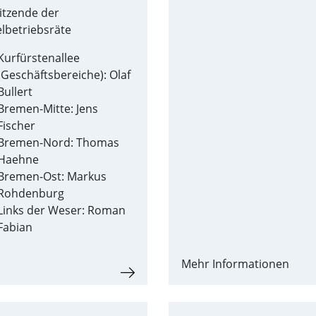
itzende der
elbetriebsräte
Kurfürstenallee
(Geschäftsbereiche): Olaf
Bullert
Bremen-Mitte: Jens
Fischer
Bremen-Nord: Thomas
Haehne
Bremen-Ost: Markus
Rohdenburg
Links der Weser: Roman
Fabian
Mehr Informationen