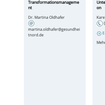
Transformationsmanageme
Unt
nt
on
Dr. Martina Oldhafer
Kare
(
martina.oldhafer@gesundhei
E
tnord.de
Mehr