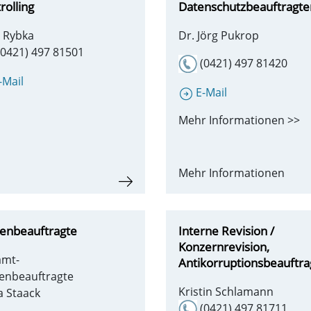
rolling
Datenschutzbeauftragte
 Rybka
Dr. Jörg Pukrop
0421) 497 81501
(0421) 497 81420
-Mail
E-Mail
Mehr Informationen >>
Mehr Informationen
enbeauftragte
Interne Revision /
Konzernrevision,
amt-
Antikorruptionsbeauftra
enbeauftragte
Kristin Schlamann
a Staack
(0421) 497 81711