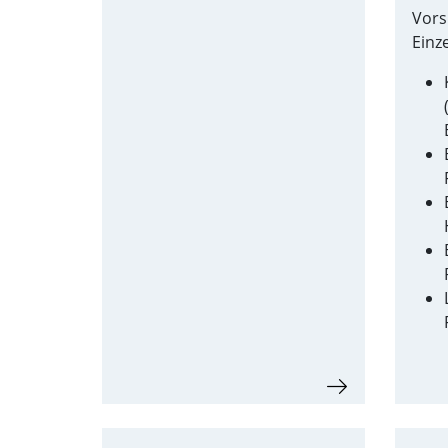
Vors
Einz