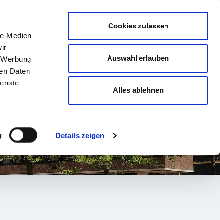
english
Leichte Sprache
Kontrast
Cookies zulassen
Suche
le Medien
& AUSBILDUNG
GESUNDHEIT NORD
ir
Auswahl erlauben
, Werbung
ren Daten
ienste
Alles ablehnen
g
Details zeigen