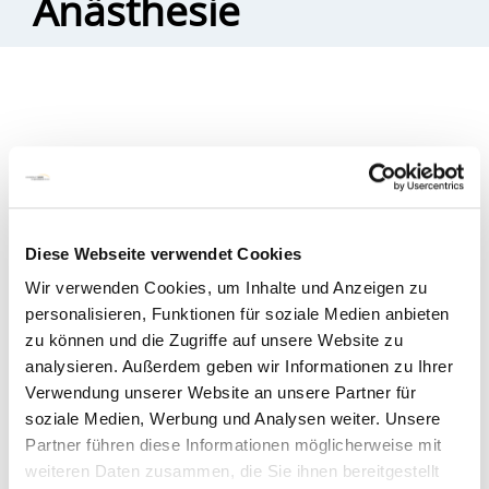
Anästhesie
Für 2027 ist geplant, dass in Bremen wieder die
staatlich anerkannte Fachweiterbildung „Pädiatrische
Intensivpflege und Anästhesie“ angeboten wird. Das
Modulhandbuch für die Weiterbildung, das dann hier
Diese Webseite verwendet Cookies
veröffentlicht wird, befindet sich zur Zeit in der
Erarbeitung:
Wir verwenden Cookies, um Inhalte und Anzeigen zu
personalisieren, Funktionen für soziale Medien anbieten
Pflege: Ausbildung, Studium, Weiterbildung - Die
zu können und die Zugriffe auf unsere Website zu
Senatorin für Gesundheit, Frauen und
analysieren. Außerdem geben wir Informationen zu Ihrer
Verbraucherschutz
Verwendung unserer Website an unsere Partner für
soziale Medien, Werbung und Analysen weiter. Unsere
Interessierte können sich gerne auch an
Partner führen diese Informationen möglicherweise mit
joern.gattermann@gesundheitnord.de
wenden. Der
weiteren Daten zusammen, die Sie ihnen bereitgestellt
Einstieg in die Weiterbildung ist mit Beginn des