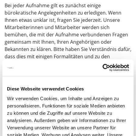
Bei jeder Aufnahme gilt es zunächst einige
bürokratische Angelegenheiten zu erledigen. Wenn
Ihnen etwas unklar ist, fragen Sie jederzeit. Unsere
Mitarbeiterinnen und Mitarbeiter werden sich
bemühen, die mit der Aufnahme verbundenen Fragen
gemeinsam mit Ihnen, Ihren Angehörigen oder
Bekannten zu klären. Bitte haben Sie Verständnis dafür,
dass dies mit einigen Formalitäten und zu den
Stoßzeiten auch mal mit etwas Wartezeit verbunden
sein kann.
Engagierte und professionelle Pflege
Diese Webseite verwendet Cookies
Je mehr wir über Ihre Beschwerden erfahren, umso
Wir verwenden Cookies, um Inhalte und Anzeigen zu
besser können wir auf Ihre Bedürfnisse eingehen. Wir
personalisieren, Funktionen für soziale Medien anbieten
möchten Ihre Behandlung durch unsere engagierte
zu können und die Zugriffe auf unsere Website zu
und professionelle Pflege unterstützen und gleichzeitig
analysieren. Außerdem geben wir Informationen zu Ihrer
Ihre Selbstständigkeit und Ihr Selbstvertrauen fördern.
Verwendung unserer Website an unsere Partner für
Deshalb führen wir mit Ihnen zunächst
soziale Medien, Werbung und Analysen weiter. Unsere