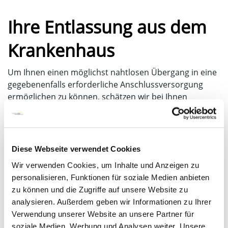
Ihre Entlassung aus dem
Krankenhaus
Um Ihnen einen möglichst nahtlosen Übergang in eine
gegebenenfalls erforderliche Anschlussversorgung
ermöglichen zu können, schätzen wir bei Ihnen
frühzeitig den erwarteten Versorgungsbedarf ein.
Sofern Sie hierzu Ihre Zustimmung geben, planen und
organisieren wir Ihre Anschlussversorgung
entsprechend Ihrer individuellen Situation. Hierfür
Diese Webseite verwendet Cookies
arbeiten die verschiedenen Berufsgruppen des
Wir verwenden Cookies, um Inhalte und Anzeigen zu
interdisziplinären Teams eng zusammen.
personalisieren, Funktionen für soziale Medien anbieten
Insbesondere dann, wenn Sie einen komplexen
zu können und die Zugriffe auf unsere Website zu
Versorgungsbedarf nach der Entlassung haben, ist es
analysieren. Außerdem geben wir Informationen zu Ihrer
sinnvoll, frühzeitig Vorkehrungen für eine umfassende
Verwendung unserer Website an unsere Partner für
Entlassungsplanung zu treffen. Dieser
soziale Medien, Werbung und Analysen weiter. Unsere