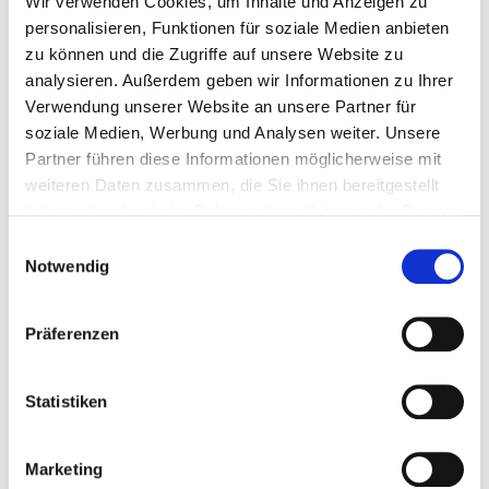
Wir verwenden Cookies, um Inhalte und Anzeigen zu
Radiologie
personalisieren, Funktionen für soziale Medien anbieten
Zentrumsdirektor
zu können und die Zugriffe auf unsere Website zu
Prof. Dr. med. Arne-Jörn Lemke, MHBA
analysieren. Außerdem geben wir Informationen zu Ihrer
Verwendung unserer Website an unsere Partner für
Sekretariat
soziale Medien, Werbung und Analysen weiter. Unsere
Kerstin Lehmkuhl
Partner führen diese Informationen möglicherweise mit
(0421) 497 - 71902
weiteren Daten zusammen, die Sie ihnen bereitgestellt
(0421) 497 - 19 719 98
haben oder die sie im Rahmen Ihrer Nutzung der Dienste
kerstin.lehmkuhl@gesundheitnord.de
gesammelt haben.
Einwilligungsauswahl
Notwendig
Sie betreten das Gebäude durch den neuen
Haupteingang an der Sankt-Jürgen-Straße. Vor Ihnen
befinden sich zwei breite Parallelwege. Folgen sie dem
Präferenzen
linken Weg in den Neubau bis zu der Aufzugsgruppe
'D'. Hier finden Sie die Anmeldung der
Statistiken
Radiologie/Neuroradiologie..
Wegbeschreibung Radiologie als *.pdf-Datei
Marketing