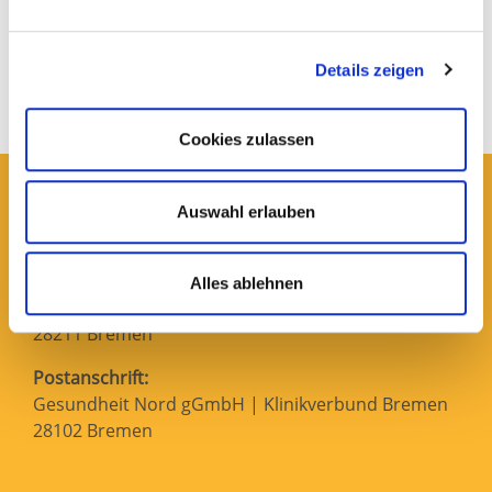
Radiologie
517 KB
Details zeigen
Herunterladen
Cookies zulassen
Faceboo
In
Auswahl erlauben
Firmensitz:
Gesundheit Nord gGmbH | Klinikverbund Bremen
Alles ablehnen
Kurfürstenallee 130
28211 Bremen
Postanschrift:
Gesundheit Nord gGmbH | Klinikverbund Bremen
28102 Bremen