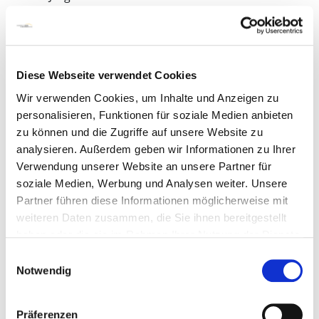
28205 Bremen
Anfahrt mit öffentlichen Verkehrsmitteln: Sie
erreichen uns mit den Straßenbahnlinien 2, 3
und 10 (Haltestelle „St.-Jürgen-Straße“) oder
Diese Webseite verwendet Cookies
mit der Buslinie 25 (Haltestelle „Bremen-Mitte“
Wir verwenden Cookies, um Inhalte und Anzeigen zu
oder „Friedrich-Karl-Straße“)
personalisieren, Funktionen für soziale Medien anbieten
zu können und die Zugriffe auf unsere Website zu
Wegbeschreibung zur pädiatrisch
analysieren. Außerdem geben wir Informationen zu Ihrer
onkologische Tagesklinik 3 als *.pdf-Datei
Verwendung unserer Website an unsere Partner für
Ihr Weg zur pädiatrisch onkologische
soziale Medien, Werbung und Analysen weiter. Unsere
Tagesklinik 3
Partner führen diese Informationen möglicherweise mit
409 KB
weiteren Daten zusammen, die Sie ihnen bereitgestellt
haben oder die sie im Rahmen Ihrer Nutzung der Dienste
Herunterladen
gesammelt haben.
Einwilligungsauswahl
Notwendig
Präferenzen