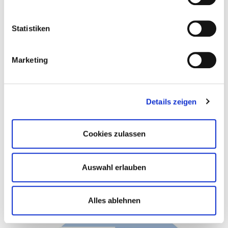
Statistiken
Marketing
Pädiatrisch
onkologische
Details zeigen
Tagesklinik:
Cookies zulassen
Klinik für Kinder- und Jugendmedizin
(Onkologie, Hämatologie, Rheumatologie)
Auswahl erlauben
Anmeldung/Stützpunkt
0421 497-76621
Alles ablehnen