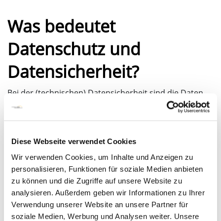
Was bedeutet
Datenschutz und
Datensicherheit?
Bei der (technischen) Datensicherheit sind die Daten
selbst zu schützen, beim Datenschutz muss das
Persönlichkeitsrecht der/des Einzelnen geschützt
werden. Dabei ist insbesondere von den Daten die
Rede, die in Datenverarbeitungsanlagen gespeichert
Diese Webseite verwendet Cookies
und/oder verarbeitet werden. Datenschutz im
Wir verwenden Cookies, um Inhalte und Anzeigen zu
Krankenhaus umfasst also zum einen die
personalisieren, Funktionen für soziale Medien anbieten
Datensicherheit und Datensicherung, die vornehmlich
zu können und die Zugriffe auf unsere Website zu
von der IT sichergestellt werden. Zum anderen geht es
analysieren. Außerdem geben wir Informationen zu Ihrer
um den Schutz der Patientendaten und der
Verwendung unserer Website an unsere Partner für
Mitarbeiterdaten, aber auch von Lieferanten oder
soziale Medien, Werbung und Analysen weiter. Unsere