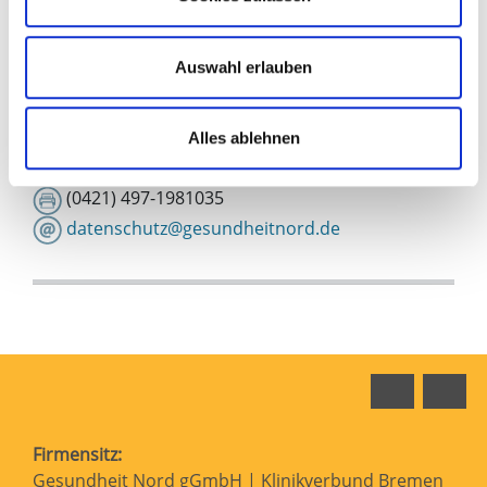
Antworten. Scheuen Sie sich nicht, den
Datenschutzbeauftragten (DSB) zu fragen.
Die Kontaktdaten finden Sie oben.
Auswahl erlauben
Nach oben
Alles ablehnen
Der Datenschutzbeauftragte:
(0421) 497-81224
(0421) 497-1981035
datenschutz@gesundheitnord.de
Faceboo
In
Firmensitz:
Gesundheit Nord gGmbH | Klinikverbund Bremen