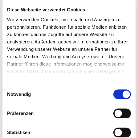
von ehemaligen Frühgeborenen. Außerdem bieten
wir aufgrund einer besonderen Expertise spezielle
Diese Webseite verwendet Cookies
Sprechstunden z.B. für Kinder und Jugendliche mit
Wir verwenden Cookies, um Inhalte und Anzeigen zu
Epilepsien, Cerebralparesen, Autismus und
personalisieren, Funktionen für soziale Medien anbieten
weiteren Krankheitsbildern an. Beispielsweise
zu können und die Zugriffe auf unsere Website zu
haben wir für Kinder mit Cerebralparesen oder
analysieren. Außerdem geben wir Informationen zu Ihrer
anderen motorischen Störungen gemeinsame
Verwendung unserer Website an unsere Partner für
Termine mit spezialisierten Kinder- und
soziale Medien, Werbung und Analysen weiter. Unsere
Jugendärzten, Physiotherapeutinnen,
Partner führen diese Informationen möglicherweise mit
Orthopädiemechanikern und Kinderorthopäden
weiteren Daten zusammen, die Sie ihnen bereitgestellt
haben oder die sie im Rahmen Ihrer Nutzung der Dienste
gesammelt haben.
Einwilligungsauswahl
Folder: Das Sozialpädiatrische Institut |
Notwendig
Kinderzentrum
Präferenzen
Statistiken