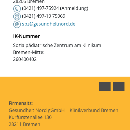
28205 Bremen
(0421) 497-75924 (Anmeldung)
(0421) 497-19 75969
spz@gesundheitnord.de
IK-Nummer
Sozialpädiatrische Zentrum am Klinikum
Bremen-Mitte:
260400402
Faceboo
In
Firmensitz:
Gesundheit Nord gGmbH | Klinikverbund Bremen
Kurfürstenallee 130
28211 Bremen