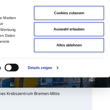
english
Leichte Sprache
Kontrast
Cookies zulassen
Suche
le Medien
& AUSBILDUNG
GESUNDHEIT NORD
ir
Auswahl erlauben
, Werbung
ren Daten
ienste
Alles ablehnen
g
Details zeigen
ches Krebszentrum Bremen-Mitte