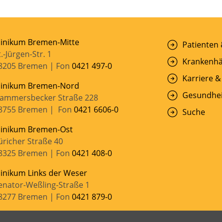
linikum Bremen-Mitte
Patienten
t.-Jürgen-Str. 1
Krankenhä
8205 Bremen | Fon
0421 497-0
Karriere &
linikum Bremen-Nord
Gesundhei
ammersbecker Straße 228
8755 Bremen | Fon
0421 6606-0
Suche
linikum Bremen-Ost
üricher Straße 40
8325 Bremen | Fon
0421 408-0
linikum Links der Weser
enator-Weßling-Straße 1
8277 Bremen | Fon
0421 879-0