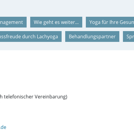
anagement
Wie geht es weiter...
Yoga für Ihre Gesu
nssfreude durch Lachyoga
Behandlungspartner
Sp
h telefonischer Vereinbarung)
.de