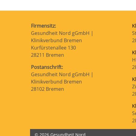
Firmensitz:
K
Gesundheit Nord gGmbH |
S
Klinikverbund Bremen
2
Kurfürstenallee 130
K
28211 Bremen
H
Postanschrift:
2
Gesundheit Nord gGmbH |
K
Klinikverbund Bremen
Z
28102 Bremen
2
K
S
2
© 2026 Gesundheit Nord