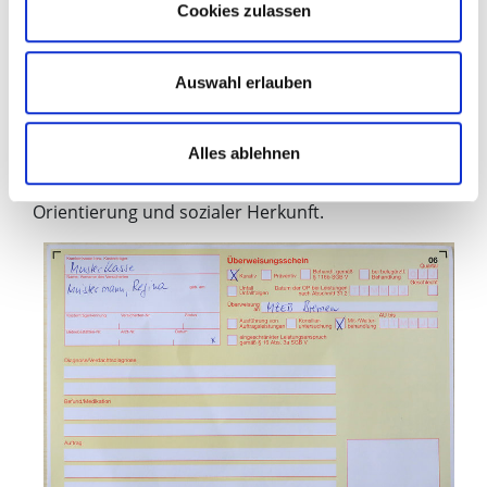
Cookies zulassen
Verhaltensstörungen
schweren neurologischen Erkrankungen aufgrund
Auswahl erlauben
von Stoffwechselstörungen.
Wir betreuen Menschen mit unterschiedlicher
Alles ablehnen
Religionen, ethnischer Zugehörigkeiten, Sprache,
Geschlechtszugehörigkeit, Nationalität, sexueller
Orientierung und sozialer Herkunft.