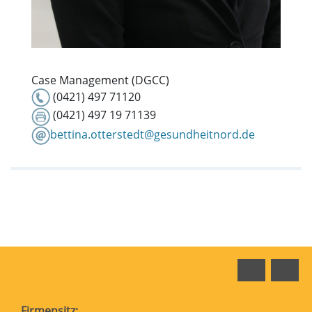
Case Management (DGCC)
(0421) 497 71120
(0421) 497 19 71139
bettina.otterstedt@gesundheitnord.de
Faceboo
In
Firmensitz: