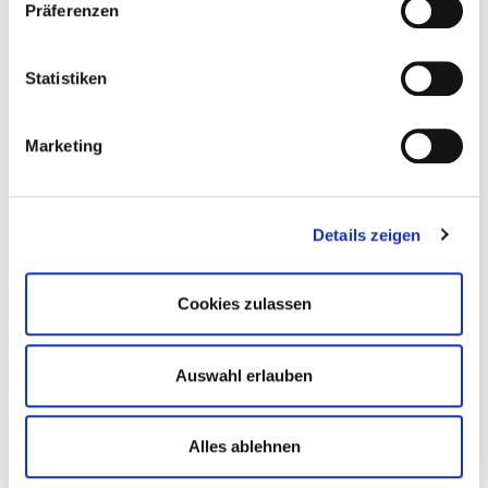
Präferenzen
Klinikum Bremen-Mitte - Eltern-Kind-Zentrum Prof.-
Statistiken
Hess
St.-Jürgen-Str. 1 | 28205 Bremen
Marketing
Anfahrt
Details zeigen
Cookies zulassen
Auswahl erlauben
Alles ablehnen