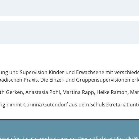
ng und Supervision Kinder und Erwachsene mit verschiede
opädischen Praxis. Die Einzel- und Gruppensupervisionen e
eth Gerken, Anastasia Pohl, Martina Rapp, Heike Ramon, Mar
ng nimmt Corinna Gutendorf aus dem Schulsekretariat unt
setz für das Gesundheitswesen. Diese Pflicht gilt für alle 