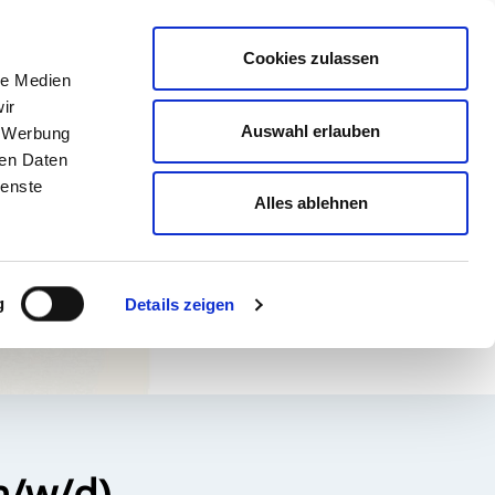
english
Leichte Sprache
Kontrast
Cookies zulassen
Suche
le Medien
& AUSBILDUNG
GESUNDHEIT NORD
ir
Auswahl erlauben
, Werbung
ren Daten
ienste
Alles ablehnen
g
Details zeigen
m/w/d)