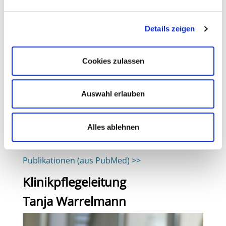
Details zeigen
Cookies zulassen
Chefarzt der Klinik für Innere Medizin
mit den Schwerpunkten Gastroenterologie,
Hämatologie und Onkologie, Infektiologie,
Auswahl erlauben
Diabetologie und Stoffwechsel
(0421) 879 - 1231
(0421) 879 - 1559
Alles ablehnen
jan-michel.otte@gesundheitnord.de
Publikationen (aus PubMed) >>
Klinikpflegeleitung
Tanja Warrelmann