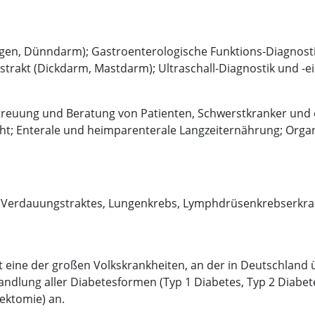
n, Dünndarm); Gastroenterologische Funktions-Diagnostik
rakt (Dickdarm, Mastdarm); Ultraschall-Diagnostik und -ei
euung und Beratung von Patienten, Schwerstkranker und op
ht; Enterale und heimparenterale Langzeiternährung; Orga
Verdauungstraktes, Lungenkrebs, Lymphdrüsenkrebserkra
ist eine der großen Volkskrankheiten, an der in Deutschland
handlung aller Diabetesformen (Typ 1 Diabetes, Typ 2 Diabe
ektomie) an.