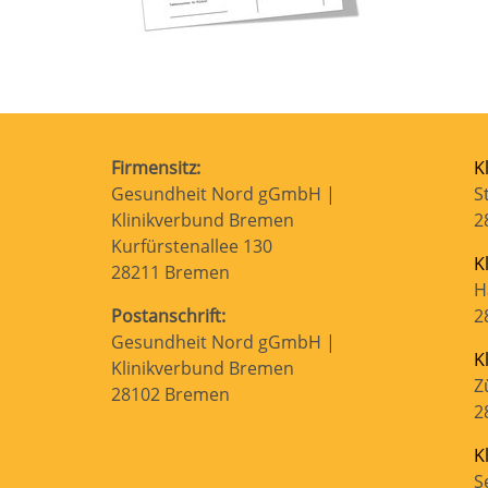
Firmensitz:
K
Gesundheit Nord gGmbH |
S
Klinikverbund Bremen
2
Kurfürstenallee 130
K
28211 Bremen
H
Postanschrift:
2
Gesundheit Nord gGmbH |
K
Klinikverbund Bremen
Z
28102 Bremen
2
K
S