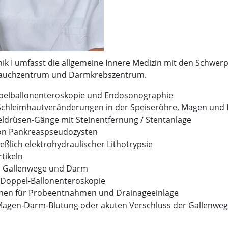
nik I umfasst die allgemeine Innere Medizin mit den Schwe
ren Bauchzentrum und Darmkrebszentrum.
oppelballonenteroskopie und Endosonographie
 Schleimhautveränderungen in der Speiseröhre, Magen und
eldrüsen-Gänge mit Steinentfernung / Stentanlage
von Pankreaspseudozysten
eßlich elektrohydraulischer Lithotrypsie
tikeln
n, Gallenwege und Darm
 Doppel-Ballonenteroskopie
ionen für Probeentnahmen und Drainageeinlage
 Magen-Darm-Blutung oder akuten Verschluss der Gallenwe