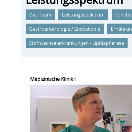
Das Team
Leistungsspektrum
Funktio
Gastroenterologie / Endoskopie
Ernährun
Stoffwechselerkrankungen - Lipidapherese
Medizinische Klinik I