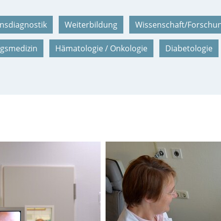
nsdiagnostik
Weiterbildung
Wissenschaft/Forschu
gsmedizin
Hämatologie / Onkologie
Diabetologie