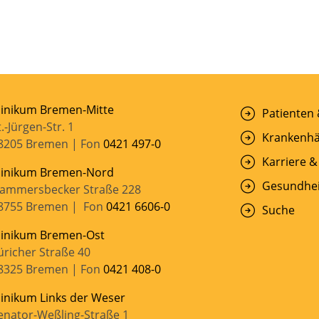
linikum Bremen-Mitte
Patienten
t.-Jürgen-Str. 1
Krankenhä
8205 Bremen | Fon
0421 497-0
Karriere &
linikum Bremen-Nord
Gesundhei
ammersbecker Straße 228
8755 Bremen | Fon
0421 6606-0
Suche
linikum Bremen-Ost
üricher Straße 40
8325 Bremen | Fon
0421 408-0
linikum Links der Weser
enator-Weßling-Straße 1