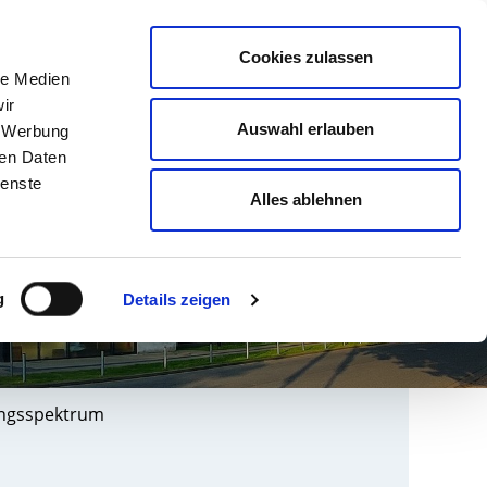
english
Leichte Sprache
Kontrast
Cookies zulassen
Suche
le Medien
& AUSBILDUNG
GESUNDHEIT NORD
ir
Auswahl erlauben
, Werbung
ren Daten
ienste
Alles ablehnen
g
Details zeigen
ungsspektrum