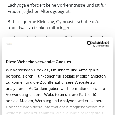
Lachyoga erfordert keine Vorkenntnisse und ist für
Frauen jeglichen Alters geeignet.
Bitte bequeme Kleidung, Gymnastikschuhe o.ä.
und etwas zu trinken mitbringen.
Lachyoga ist eine sehr gesundheitsunterstützende
Maßnahme, ersetzt aber keine Therapie. Sollten Sie
in den vergangenen Monaten im Brust- oder
Bauchbereich operiert worden sein, sollten Sie die
Diese Webseite verwendet Cookies
Teilnahme ärztlicherseits abklären lassen.
Wir verwenden Cookies, um Inhalte und Anzeigen zu
Die Teilnahme erfolgt auf eigene Verantwortung.
personalisieren, Funktionen für soziale Medien anbieten
zu können und die Zugriffe auf unsere Website zu
Brustzentrum Bremen | Lebensfreude durch
Lachyoga
analysieren. Außerdem geben wir Informationen zu Ihrer
Verwendung unserer Website an unsere Partner für
soziale Medien, Werbung und Analysen weiter. Unsere
Partner führen diese Informationen möglicherweise mit
weiteren Daten zusammen, die Sie ihnen bereitgestellt