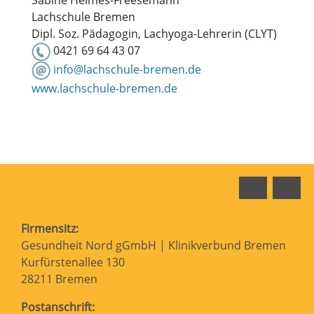
Sabine Heimes-Freesemann
Lachschule Bremen
Dipl. Soz. Pädagogin, Lachyoga-Lehrerin (CLYT)
0421 69 64 43 07
info@lachschule-bremen.de
www.lachschule-bremen.de
Faceboo
In
Firmensitz:
Gesundheit Nord gGmbH | Klinikverbund Bremen
Kurfürstenallee 130
28211 Bremen
Postanschrift: