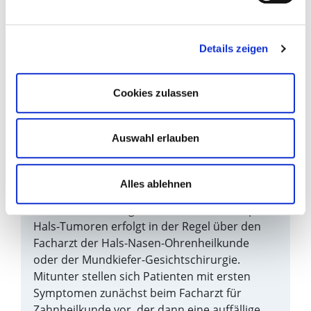
inklusive Defektrekonstruktion mit gestielten
und freien Lappen, Strahlentherapie,
systemische Chemotherapie sowie die
Details zeigen
Kombination aus allen 3 Therapieformen)
werden dabei bei der Festlegung des Therapie
Regimes für die Tumorerkrankung für jeden
Cookies zulassen
Patienten individuell berücksichtigt.
Auswahl erlauben
Wer macht die Früherkennung?
Alles ablehnen
Die Früherkennung insbesondere von Kopf-
Hals-Tumoren erfolgt in der Regel über den
Facharzt der Hals-Nasen-Ohrenheilkunde
oder der Mundkiefer-Gesichtschirurgie.
Mitunter stellen sich Patienten mit ersten
Symptomen zunächst beim Facharzt für
Zahnheilkunde vor, der dann eine auffällige