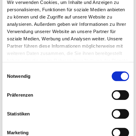
Wir verwenden Cookies, um Inhalte und Anzeigen zu
Experten mit Schwerpunkt Kopf Hals Tumor-
personalisieren, Funktionen für soziale Medien anbieten
Erkrankungen und den verschiedenen
zu können und die Zugriffe auf unsere Website zu
Fachdisziplinen, welche für die Therapie des
analysieren. Außerdem geben wir Informationen zu Ihrer
Tumors relevant sind. Hierzu zählen u.a. die
Verwendung unserer Website an unsere Partner für
Fachdisziplinen der Hals-Nasen-
soziale Medien, Werbung und Analysen weiter. Unsere
Ohrenheilkunde, der Mund-Kiefer-
Partner führen diese Informationen möglicherweise mit
Gesichtschirurgie, der Strahlentherapie, der
weiteren Daten zusammen, die Sie ihnen bereitgestellt
Pathologie, der Hämatom-Onkologie sowie
haben oder die sie im Rahmen Ihrer Nutzung der Dienste
der Radiologie. Im Rahmen dieser
gesammelt haben.
Einwilligungsauswahl
Tumorkonferenz wird die Behandlung nach
Notwendig
den derzeit geltenden Leitlinien der Onkologie
und den aktuellen, nationalen und
internationalen Studienergebnisse für Kopf-
Präferenzen
Hals-Tumoren beurteilt und individuell für den
Patienten empfohlen. Kriterien wie
Statistiken
postoperative Lebensqualität, körperliche
Allgemeinzustand sowie funktionelle zu
erwartende Ausfälle nach Therapie (Operation
Marketing