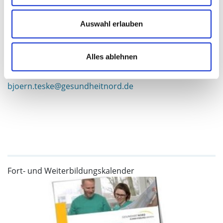
Björn Teske
Auswahl erlauben
Fachpfleger für Intensivpflege und Anästhesie
Pflegepädagoge (B.A.)
Alles ablehnen
(0421) 879 – 1728
bjoern.teske@gesundheitnord.de
Fort- und Weiterbildungskalender