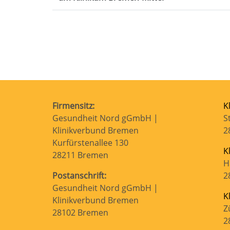
Firmensitz:
K
Gesundheit Nord gGmbH |
S
Klinikverbund Bremen
2
Kurfürstenallee 130
K
28211 Bremen
H
Postanschrift:
2
Gesundheit Nord gGmbH |
K
Klinikverbund Bremen
Z
28102 Bremen
2