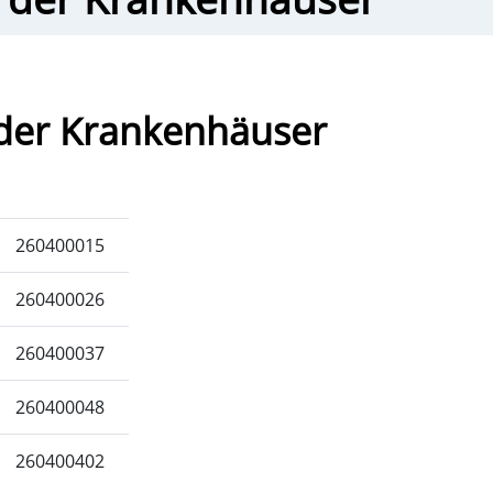
 der Krankenhäuser
260400015
260400026
260400037
260400048
260400402