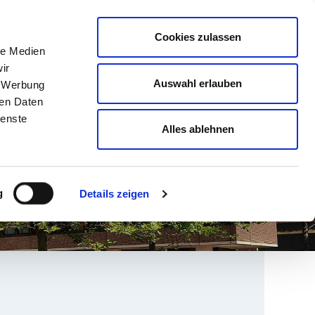
english
Leichte Sprache
Kontrast
Cookies zulassen
Suche
le Medien
& AUSBILDUNG
GESUNDHEIT NORD
ir
Auswahl erlauben
, Werbung
ren Daten
ienste
Alles ablehnen
g
Details zeigen