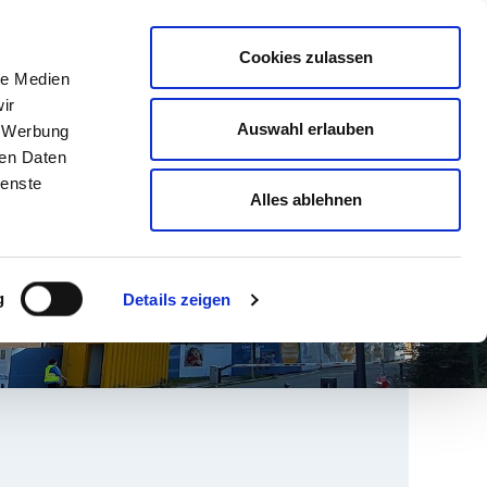
english
Leichte Sprache
Kontrast
Cookies zulassen
Suche
le Medien
& AUSBILDUNG
GESUNDHEIT NORD
ir
Auswahl erlauben
, Werbung
ren Daten
ienste
Alles ablehnen
g
Details zeigen