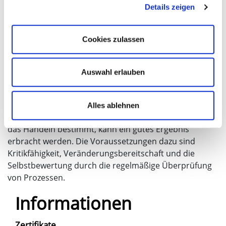
Details zeigen
abgeleitete Maßnahmen umzusetzen.
Das Qualitätsmanagement muss interdisziplinär
Cookies zulassen
betrachtet werden. Die Mitarbeiterinnen und
Mitarbeiter der verschiedenen Berufsgruppen sichern
gemeinsam vor Ort die Qualität in den Kliniken. Das
Auswahl erlauben
Qualitätsmanagement ist nicht als festes Regelwerk zu
verstehen, sondern als eine Philosophie. Nur wenn der
Qualitätsgedanke in die alltägliche Arbeit integriert
Alles ablehnen
wird, und die Motivation, das Bestmögliche zu leisten
das Handeln bestimmt, kann ein gutes Ergebnis
erbracht werden. Die Voraussetzungen dazu sind
Kritikfähigkeit, Veränderungsbereitschaft und die
Selbstbewertung durch die regelmäßige Überprüfung
von Prozessen.
Informationen
Zertifikate