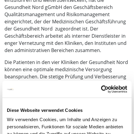
Gesundheit Nord gGmbH den Geschäftsbereich
Qualitätsmanagement und Risikomanagement
eingerichtet, der der Medizinischen Geschäftsführung
der Gesundheit Nord zugeordnet ist. Der
Geschäftsbereich arbeitet als interner Dienstleister in
enger Vernetzung mit den Kliniken, den Instituten und
den administrativen Bereichen zusammen.
Die Patienten in den vier Kliniken der Gesundheit Nord
können eine optimale medizinische Versorgung
beanspruchen. Die stetige Prüfung und Verbesserung
der Qualität ist in allen Bereichen der Gesundheit Nord
gGmbH außerordentlich wichtig. Jede Klinik hat
deshalb örtliche Qualitätsbeauftragte, die sich speziell
mit dem Thema Qualität im Klinikbereich befassen.
Diese Webseite verwendet Cookies
Neben diesen örtlichen Qualitätsbeauftragten gibt es
standortübergreifend den genannten
Wir verwenden Cookies, um Inhalte und Anzeigen zu
Geschäftsbereich Qualitätsmanagement und
personalisieren, Funktionen für soziale Medien anbieten
Risikomanagement. Hier stehen den örtlichen
zu können und die Zugriffe auf unsere Website zu