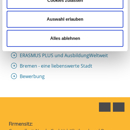
Cookies zulassen
Ausbildung zur Fachinformatikerin /
Fachinformatiker für Systemintegration
Auswahl erlauben
(m/w/d)
Ausbildung zur Medizinischen
Fachangestellten / zum Medizinischen
Alles ablehnen
Fachangestellten (m/w/d)
ERASMUS PLUS und AusbildungWeltweit
Bremen - eine liebenswerte Stadt
Bewerbung
Faceboo
In
Firmensitz: