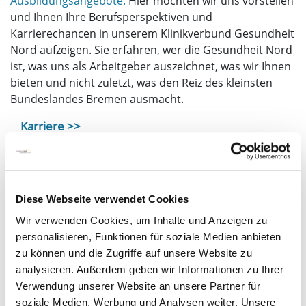
Ausbildungsangebote.
Hier möchten wir uns vorstellen
und Ihnen Ihre Berufsperspektiven und
Karrierechancen in unserem Klinikverbund Gesundheit
Nord aufzeigen. Sie erfahren, wer die Gesundheit Nord
ist, was uns als Arbeitgeber auszeichnet, was wir Ihnen
bieten und nicht zuletzt, was den Reiz des kleinsten
Bundeslandes Bremen ausmacht.
Karriere >>
Ausbildung
Ausbildung zur Pflegefachfrau und -mann
(m/w/d)
Diese Webseite verwendet Cookies
Ausbildung Gesundheits- und
Wir verwenden Cookies, um Inhalte und Anzeigen zu
Krankenpflegehilfe mit generalistischer
personalisieren, Funktionen für soziale Medien anbieten
Ausrichtung (m/w/d)
zu können und die Zugriffe auf unsere Website zu
Ausbildung Medizinische
analysieren. Außerdem geben wir Informationen zu Ihrer
Technologin/Technologe für Radiologie
Verwendung unserer Website an unsere Partner für
(m/w/d)
soziale Medien, Werbung und Analysen weiter. Unsere