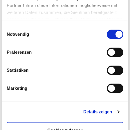
Partner führen diese Informationen möglicherweise mit
Ausbildung Medizinische
weiteren Daten zusammen, die Sie ihnen bereitgestellt
Technologin/Technologe für
haben oder die sie im Rahmen Ihrer Nutzung der Dienste
Laboratoriumsanalytik (m/w/d)
gesammelt haben.
Einwilligungsauswahl
Ausbildung zur Physiotherapeutin / zum
Notwendig
Physiotherapeuten (m/w/d)
Ausbildung zur Ergotherapeutin / zum
Präferenzen
Ergotherapeuten (m/w/d)
Ausbildung zur Logopädin / zum Logopäden
Statistiken
(m/w/d)
Ausbildung zur Kauffrau / zum Kaufmann im
Marketing
Gesundheitswesen (m/w/d)
Anästhesietechnische/r Assistentin/Assistent
(m/w/d)
Details zeigen
Ausbildung zur Operationstechnische/r
Assistent/in (m/w/d)