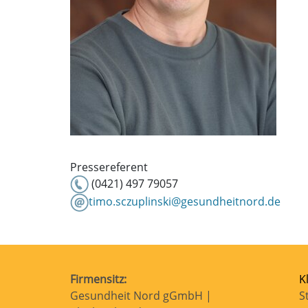
Pressereferent
(0421) 497 79057
timo.sczuplinski@gesundheitnord.de
Firmensitz:
K
Gesundheit Nord gGmbH |
S