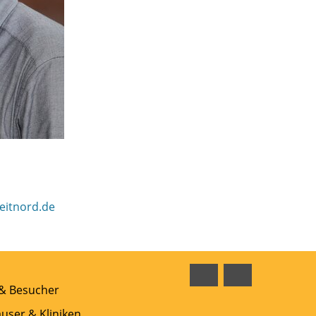
eitnord.de
Facebook
Instagram
 & Besucher
user & Kliniken