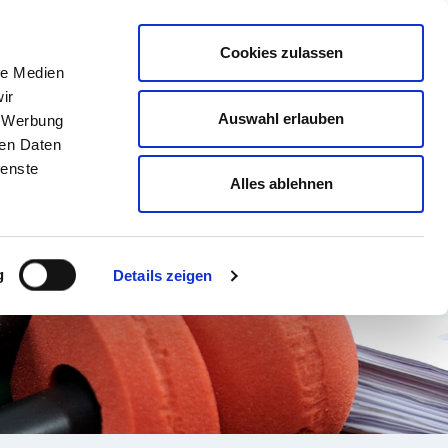
english
Leichte Sprache
Kontrast
Cookies zulassen
Suche
le Medien
& AUSBILDUNG
GESUNDHEIT NORD
ir
Auswahl erlauben
, Werbung
ren Daten
ienste
Alles ablehnen
g
Details zeigen