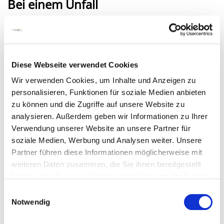
Bei einem Unfall
können Sie auch direkt unsere Interdisziplinäre
Notfallaufnahme in der Chirurgischen Klinik aufsuchen
(s. Plan Nr. 1) oder rufen Sie uns an unter
Telefon: (0421) 6606 - 1400
Diese Webseite verwendet Cookies
Wir verwenden Cookies, um Inhalte und Anzeigen zu
Bei Komplikationen in der
personalisieren, Funktionen für soziale Medien anbieten
Schwangerschaft
zu können und die Zugriffe auf unsere Website zu
analysieren. Außerdem geben wir Informationen zu Ihrer
und wenn Ihre Frauenärztin bzw. Ihr Frauenarzt nicht
Verwendung unserer Website an unsere Partner für
erreichbar ist können Sie direkt in den Kreißsaal der
soziale Medien, Werbung und Analysen weiter. Unsere
Frauenklinik kommen (s. Plan Nr. 2) oder rufen Sie uns
Partner führen diese Informationen möglicherweise mit
an unter
Telefon: (0421) 6606 - 1554
weiteren Daten zusammen, die Sie ihnen bereitgestellt
haben oder die sie im Rahmen Ihrer Nutzung der Dienste
gesammelt haben.
Mit Ihrem kranken Kind
Einwilligungsauswahl
Notwendig
und wenn Ihre Kinderärztin bzw. Ihr Kinderarzt nicht
erreichbar ist kommen Sie direkt in die Klinik für