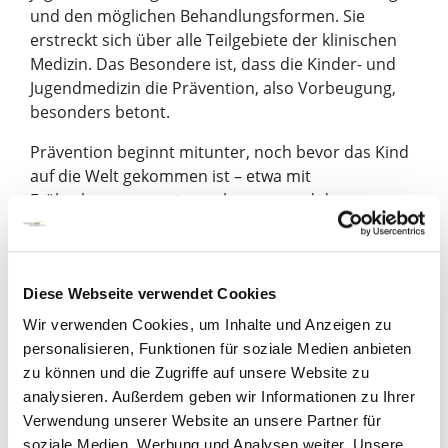
und den möglichen Behandlungsformen. Sie
erstreckt sich über alle Teilgebiete der klinischen
Medizin. Das Besondere ist, dass die Kinder- und
Jugendmedizin die Prävention, also Vorbeugung,
besonders betont.
Prävention beginnt mitunter, noch bevor das Kind
auf die Welt gekommen ist – etwa mit
Früherkennungsuntersuchungen und der
Pränatalmedizin. In der Entwicklung der Kinder und
Jugendlichen, kann es zu vielen Erkrankungen
kommen. Manchmal wird sogar ein
Diese Webseite verwendet Cookies
Wachstumsschub in der Pubertät zum
medizinischen Problem.
Wir verwenden Cookies, um Inhalte und Anzeigen zu
personalisieren, Funktionen für soziale Medien anbieten
Manche Krankheiten können schwerwiegende
zu können und die Zugriffe auf unsere Website zu
Konsequenzen haben. Etwa jedes siebte Kind in
analysieren. Außerdem geben wir Informationen zu Ihrer
Deutschland leidet an Übergewicht. Sechs Prozent
Verwendung unserer Website an unsere Partner für
der Zwei- bis 17-Jährigen gelten als krankhaft
soziale Medien, Werbung und Analysen weiter. Unsere