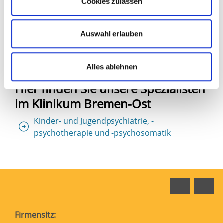
Eltern-Kind-Zentrum Prof. Hess
Cookies zulassen
Hier finden Sie unsere Spezialisten
Auswahl erlauben
im Klinikum Bremen-Nord
Kinder- und Jugendmedizin
Alles ablehnen
Hier finden Sie unsere Spezialisten
im Klinikum Bremen-Ost
Kinder- und Jugendpsychiatrie, -
psychotherapie und -psychosomatik
Faceboo
In
Firmensitz: