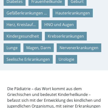
Diabetes
Frauenheilkunde
Geburt
Gefäßerkrankungen ...
Hauterkrankungen
Herz, Kreislauf...
HNO und Augen
Kindergesundheit
Krebserkrankungen
Lunge
Magen, Darm
Nervenerkrankungen
Seelische Erkrankungen
Urologie
Die Pädiatrie – das Wort kommt aus dem
Griechischen und bedeutet Kinderheilkunde –
befasst sich mit der Entwicklung des kindlichen und
jugendlichen Organismus, mit seiner Erkrankungen