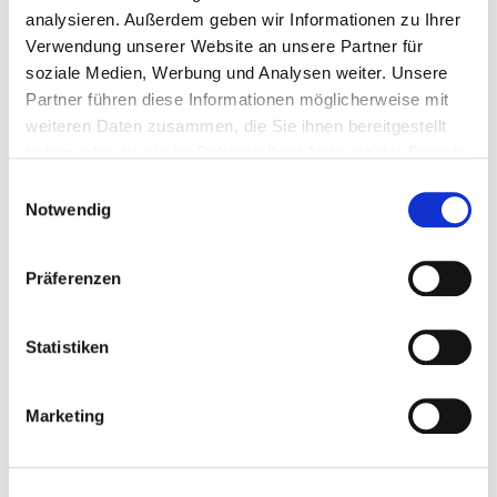
gewohnten Umfeld.
analysieren. Außerdem geben wir Informationen zu Ihrer
Verwendung unserer Website an unsere Partner für
Um den Krankenhausaufenthalt so angenehm wie
soziale Medien, Werbung und Analysen weiter. Unsere
möglich zu gestalten und den Herausforderungen
Partner führen diese Informationen möglicherweise mit
entgegenzuwirken, sind beide Seiten auf eine
weiteren Daten zusammen, die Sie ihnen bereitgestellt
zielgerichtete Unterstützung angewiesen. Auch das
haben oder die sie im Rahmen Ihrer Nutzung der Dienste
Personal muss hier entsprechend geschult und
gesammelt haben.
sensibilisiert sein.
Einwilligungsauswahl
Notwendig
Ziel dieses Konzeptes ist es, die Herausforderungen in
der Versorgung von Menschen mit geistigen und
Präferenzen
körperlichen Einschränkungen durch wichtige
Anregungen und Unterstützungen zu meistern. Das
gegenseitige Verständnis zwischen Patienten, ihren
Statistiken
Bezugspersonen und dem involvierten
Krankenhauspersonal soll gefördert werden, damit die
Marketing
Kommunikation und der Umgang zwischen Patienten
und Klinikpersonal nachhaltig verbessert werden kann.