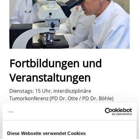
Fortbildungen und
Veranstaltungen
Dienstags: 15 Uhr, interdisziplinäre
Tumorkonferenz (PD Dr. Otte / PD Dr. Böhle)
Mittwochs: 8:30 Uhr abteilungsinterne
internistische Fortbildung
Bitte wenden Sie sich telefonisch
Diese Webseite verwendet Cookies