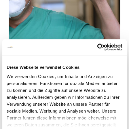
Im Gesundheitswesen unverzichtbar: der
Heilberufeausweis
Ohne ihn geht im Gesundheitswesen fast
Diese Webseite verwendet Cookies
nichts mehr: Der elektronische
Wir verwenden Cookies, um Inhalte und Anzeigen zu
Heilberufeausweis ist für die ärztliche Tätigkeit
personalisieren, Funktionen für soziale Medien anbieten
in der Klinik unverzichtbar. Warum Ärztinnen
zu können und die Zugriffe auf unsere Website zu
und Ärzte den elektronischen
analysieren. Außerdem geben wir Informationen zu Ihrer
Heilberufeausweis beantragen sollten - und
Verwendung unserer Website an unsere Partner für
was man damit machen kann, erfahren Sie
soziale Medien, Werbung und Analysen weiter. Unsere
hier.
Partner führen diese Informationen möglicherweise mit
weiteren Daten zusammen, die Sie ihnen bereitgestellt