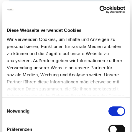
Diese Webseite verwendet Cookies
Wir verwenden Cookies, um Inhalte und Anzeigen zu
personalisieren, Funktionen für soziale Medien anbieten
zu können und die Zugriffe auf unsere Website zu
analysieren. Außerdem geben wir Informationen zu Ihrer
Verwendung unserer Website an unsere Partner für
soziale Medien, Werbung und Analysen weiter. Unsere
Partner führen diese Informationen möglicherweise mit
weiteren Daten zusammen, die Sie ihnen bereitgestellt
haben oder die sie im Rahmen Ihrer Nutzung der Dienste
gesammelt haben.
Im Gesundheitswesen unverzichtbar: der
Einwilligungsauswahl
Heilberufeausweis
Notwendig
Ohne ihn geht im Gesundheitswesen fast
Präferenzen
nichts mehr: Der elektronische