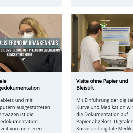
tale
Visite ohne Papier und
gedokumentation
Bleistift
Tablets und mit
Mit Einführung der digita
utern ausgestatteten
Kurve und Medikation wi
tenwagen ist die
die Dokumentation auf
gedokumentation
Papier abgelöst. Digitale
rzeit von mehreren
Kurve und digitale Medik