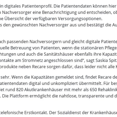
t ein digitales Patientenprofil. Die Patientendaten können 
ten Nachversorger eine Benachrichtigung und entscheiden, 
ine Übersicht der verfügbaren Versorgungsoptionen.
 den gewünschten Nachversorger aus und bestätigt die Au
ach passenden Nachversorgern und gleicht digitale Patiente
iduelle Betreuung von Patienten, wenn die stationären Pflege
tungen und auch die Sanitätshäuser ebenfalls ihre Kapazit
ontakte am Stromnetz angeschlossen sind“, sagt Saskia Spi
odukte neben Recare sorgen dafür, dass leider nicht alle Ka
ehr. Wenn die Kapazitäten gemeldet sind, findet Recare d
tientendaten digital und unkompliziert übermittelt. Für 
det rund 820 Akutkrankenhäuser mit mehr als 650 Rehaklini
e. Die Plattform ermöglicht die nahtlose, transparente u
r telefonische Erstkontakt. Der Sozialdienst der Krankenhäus