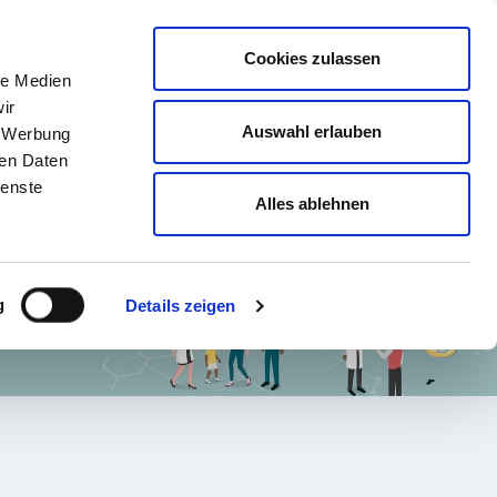
english
Leichte Sprache
Kontrast
Cookies zulassen
Suche
le Medien
& AUSBILDUNG
GESUNDHEIT NORD
ir
Auswahl erlauben
, Werbung
ren Daten
ienste
Alles ablehnen
g
Details zeigen