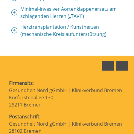
Minimal-invasiver Aortenklappenersatz am
schlagenden Herzen („TAVI“)
Herztransplantation / Kunstherzen
(mechanische Kreislaufunterstützung)
Faceboo
In
Firmensitz:
Gesundheit Nord gGmbH | Klinikverbund Bremen
Kurfürstenallee 130
28211 Bremen
Postanschrift:
Gesundheit Nord gGmbH | Klinikverbund Bremen
28102 Bremen