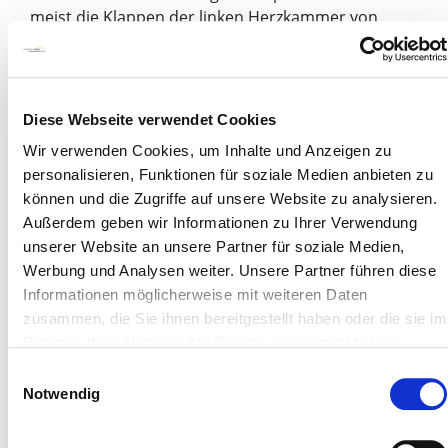
meist die Klappen der linken Herzkammer von
Verschleiß betroffen. Daher werden hier nur die
Aorten- (zwischen linker Hauptkammer und
Hauptschlagader) und Mitralklappenerkrankungen
(zwischen linker Vor- und Hauptkammer)
Diese Webseite verwendet Cookies
besprochen.
Wir verwenden Cookies, um Inhalte und Anzeigen zu
Herzklappen können undicht werden, durch
personalisieren, Funktionen für soziale Medien anbieten zu
Verkalkungen und Vernarbungen sich verengen
können und die Zugriffe auf unsere Website zu analysieren.
oder die Kombination von beiden Fehlern
Außerdem geben wir Informationen zu Ihrer Verwendung
aufweisen. Heute kommt bei Klappenverengungen
unserer Website an unsere Partner für soziale Medien,
(Stenose) und bei kombinierten Fehlern (Stenose
Werbung und Analysen weiter. Unsere Partner führen diese
und Insuffizienz(=Undichtigkeit)) fast ausschließlich
Informationen möglicherweise mit weiteren Daten
der Klappenersatz infrage. Schlussunfähige
zusammen, die Sie ihnen bereitgestellt haben oder die sie im
Mitralklappen und seltener
Rahmen Ihrer Nutzung der Dienste gesammelt haben.
Aortenklappeninsuffizienzen sind für eine
Einwilligungsauswahl
Klappenreparatur geeignet.
Notwendig