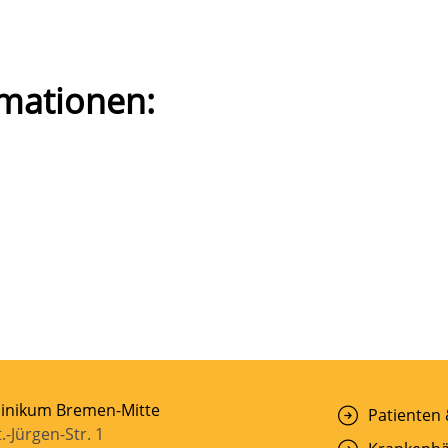
mationen:
linikum Bremen-Mitte
Patienten
t.-Jürgen-Str. 1