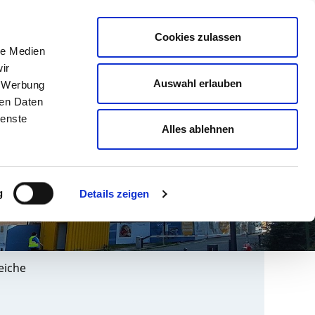
english
Leichte Sprache
Kontrast
Cookies zulassen
Suche
le Medien
& AUSBILDUNG
GESUNDHEIT NORD
ir
Auswahl erlauben
, Werbung
ren Daten
ienste
Alles ablehnen
g
Details zeigen
eiche