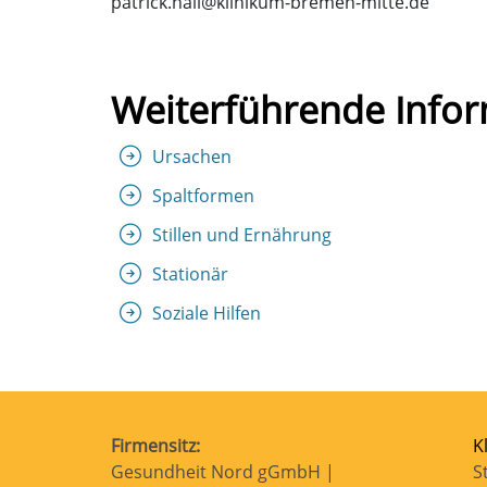
patrick.hall@klinikum-bremen-mitte.de
Weiterführende Infor
Ursachen
Spaltformen
Stillen und Ernährung
Stationär
Soziale Hilfen
Firmensitz:
K
Gesundheit Nord gGmbH |
S