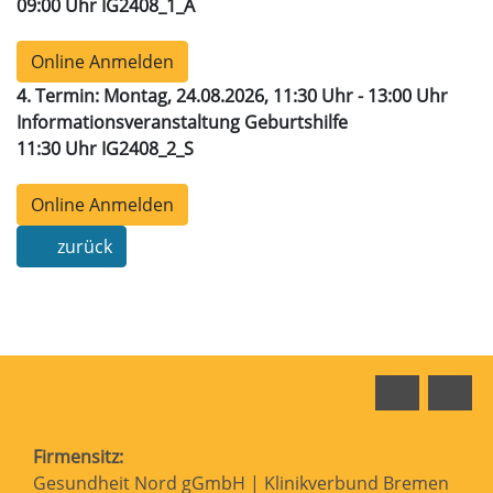
09:00 Uhr IG2408_1_A
Online Anmelden
4. Termin: Montag, 24.08.2026, 11:30 Uhr - 13:00 Uhr
Informationsveranstaltung Geburtshilfe
11:30 Uhr IG2408_2_S
Online Anmelden
zurück
Faceboo
In
Firmensitz:
Gesundheit Nord gGmbH | Klinikverbund Bremen