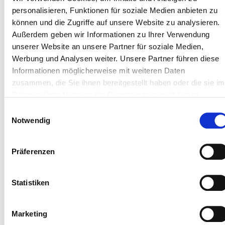
Kontakt
personalisieren, Funktionen für soziale Medien anbieten zu
Elternschule im Eltern-Kind-Zentrum Prof. Hess am
können und die Zugriffe auf unsere Website zu analysieren.
Klinikum Bremen-Mitte
Außerdem geben wir Informationen zu Ihrer Verwendung
Ansprechpartner: Christina Law-McLean
unserer Website an unsere Partner für soziale Medien,
Telefon: (0421) 497-73106
Werbung und Analysen weiter. Unsere Partner führen diese
E-Mail: elternschule@gesundheitnord.de
Informationen möglicherweise mit weiteren Daten
Webseite:
Übersicht über die Angebote der
zusammen, die Sie ihnen bereitgestellt haben oder die sie im
Elternschule
Rahmen Ihrer Nutzung der Dienste gesammelt haben.
Einwilligungsauswahl
Veranstaltungsort:
Notwendig
Elternschule im Klinikum Bremen-Mitte
Adresse:
St.-Jürgen-Str. 1
Präferenzen
28177 Bremen
Kursraum der Elternschule im Eltern-Kind-Zentrum
Prof. Hess (Haus 4)
Statistiken
E-Mail: Elternschule@klinikum-bremen-mitte.de
WWW:
Übersicht über die Angebote in den
Marketing
Elternschulen der kommunalen Kliniken in Bremen