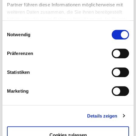
Partner führen diese Informationen möglicherweise mit
weiteren Daten zusammen, die Sie ihnen bereitgestellt
haben oder die sie im Rahmen Ihrer Nutzung der Dienste
gesammelt haben.
Einwilligungsauswahl
Notwendig
Präferenzen
Statistiken
Geschäftsführender Oberarzt
Marketing
Bereichsleiter für Kolorektale Chirurgie und
Enddarmzentrum
Facharzt für Allgemeinchirurgie
Facharzt für Viszeralchirurgie
Details zeigen
Facharzt für spezielle Viszeralchirurgie
Zusatzbezeichnung Notfallmedizin
Cookies zulassen