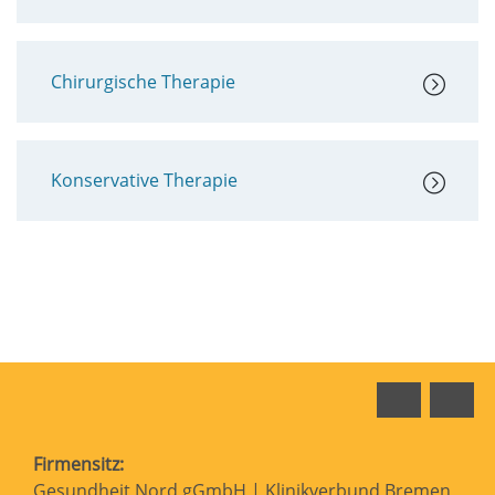
Chirurgische Therapie
Konservative Therapie
Faceboo
In
Firmensitz:
Gesundheit Nord gGmbH | Klinikverbund Bremen