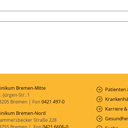
linikum Bremen-Mitte
Patienten
t.-Jürgen-Str. 1
Krankenhä
8205 Bremen | Fon
0421 497-0
Karriere &
linikum Bremen-Nord
Gesundhei
ammersbecker Straße 228
8755 Bremen | Fon
0421 6606-0