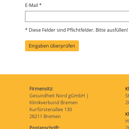
E-Mail
*
* Diese Felder sind Pflichtfelder. Bitte ausfüllen!
Eingaben überprüfen
Firmensitz:
K
Gesundheit Nord gGmbH |
S
Klinikverbund Bremen
2
Kurfürstenallee 130
K
28211 Bremen
H
Postanschrift:
2