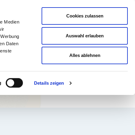
english
Leichte Sprache
Kontrast
Cookies zulassen
Suche
le Medien
& AUSBILDUNG
GESUNDHEIT NORD
ir
Auswahl erlauben
, Werbung
ren Daten
ienste
Alles ablehnen
g
Details zeigen