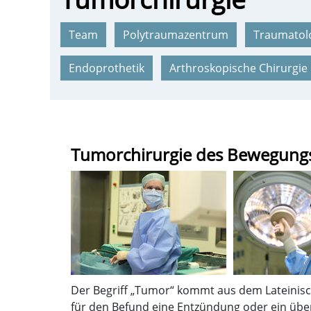
Team
Polytraumazentrum
Traumatol
Endoprothetik
Arthroskopische Chirurgie
Tumorchirurgie des Bewegung
Der Begriff „Tumor“ kommt aus dem Lateinis
für den Befund eine Entzündung oder ein über