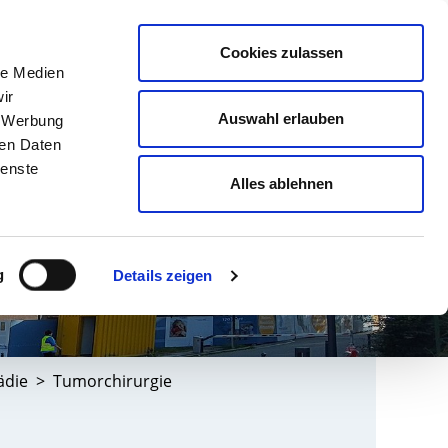
english
Leichte Sprache
Kontrast
Cookies zulassen
Suche
le Medien
& AUSBILDUNG
GESUNDHEIT NORD
ir
Auswahl erlauben
, Werbung
ren Daten
ienste
Alles ablehnen
g
Details zeigen
ädie
Tumorchirurgie