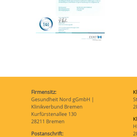
Firmensitz:
K
Gesundheit Nord gGmbH |
S
Klinikverbund Bremen
2
Kurfürstenallee 130
K
28211 Bremen
H
Postanschrift:
2