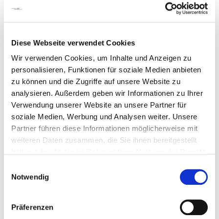
Katharina Leonhardt B.A.
Berufliche Bildung –
Pflewi & FK III
DGSV®
Diese Webseite verwendet Cookies
Pädagogische Leitung:
Wir verwenden Cookies, um Inhalte und Anzeigen zu
Jutta Kaliske M.A. Public Health/Pflegewissenschaft
personalisieren, Funktionen für soziale Medien anbieten
zu können und die Zugriffe auf unsere Website zu
Kosten:
analysieren. Außerdem geben wir Informationen zu Ihrer
Kursgebühr 1650,00€ inkl. Mehrwertsteuer (für externe
Verwendung unserer Website an unsere Partner für
Teilnehmer*innen)
soziale Medien, Werbung und Analysen weiter. Unsere
Partner führen diese Informationen möglicherweise mit
1500,00€ Lehrgangskosten inkl. Lehrgangsunterlagen
weiteren Daten zusammen, die Sie ihnen bereitgestellt
haben oder die sie im Rahmen Ihrer Nutzung der Dienste
150,00€ Prüfungsgebühr und Zertifikat der DGSV® e.V.
gesammelt haben.
Einwilligungsauswahl
Kontakt
Notwendig
Bildungsakademie Bereich Fort- und Weiterbildung
Ansprechpartner: Sekretariat | Carmen Sperling
Präferenzen
Telefon: (0421) 497 79381