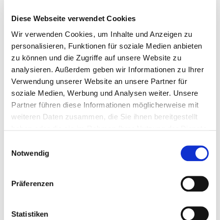
Invasive Diagnostik
Diese Webseite verwendet Cookies
Die invasive Diagnostik mittels CT-gesteuerter
Wir verwenden Cookies, um Inhalte und Anzeigen zu
Punktion dient unter anderem der Abklärung von
personalisieren, Funktionen für soziale Medien anbieten
gesichteten Befunden, deren Zuordnung und
zu können und die Zugriffe auf unsere Website zu
Ursprung unklar ist. Das so gewonnene Material
analysieren. Außerdem geben wir Informationen zu Ihrer
kann histologisch/pathologisch/mikrobiologisch
Verwendung unserer Website an unsere Partner für
aufbereitet werden und eine genauere Auskunft
soziale Medien, Werbung und Analysen weiter. Unsere
über einen Befund geben und zugleich eine
Partner führen diese Informationen möglicherweise mit
Therapieanpassung bzw. -änderung zur Folge
weiteren Daten zusammen, die Sie ihnen bereitgestellt
haben. Im Vorfeld dieses Eingriffes ist ein
haben oder die sie im Rahmen Ihrer Nutzung der Dienste
ausführliches Aufklärungsgespräch notwendig.
gesammelt haben.
Einwilligungsauswahl
Dieses Gespräch ist eine Form des gegenseitigen
Notwendig
Kennenlernens: Wir können gezielt Ihr Risikoprofil
erfassen und Sie kompetent auf den Eingriff
vorbereiten und auch Ihre Ängste vor dem Eingriff
Präferenzen
mindern. Mögliche Komplikationen,
mögliche notwendige Vorbereitungen wie das
Statistiken
Absetzen von Medikamenten,