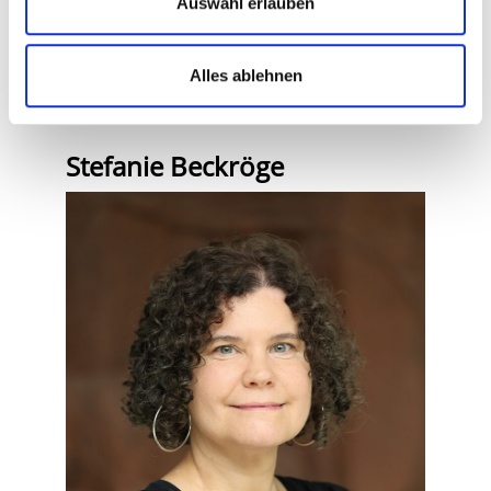
Auswahl erlauben
Pressesprecherin und
Leiterin Unternehmenskommunikation
(0421) 497 79051
Alles ablehnen
karen.matiszick@gesundheitnord.de
Stefanie Beckröge