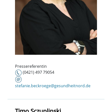
Pressereferentin
(0421) 497 79054
stefanie.beckroege@gesundheitnord.de
Timo Sczuplinski