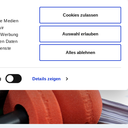
english
Leichte Sprache
Kontrast
Cookies zulassen
Suche
le Medien
& AUSBILDUNG
GESUNDHEIT NORD
ir
Auswahl erlauben
, Werbung
ren Daten
ienste
Alles ablehnen
g
Details zeigen