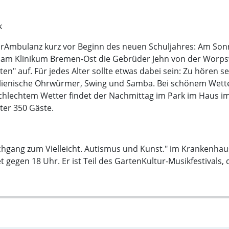
k
rAmbulanz kurz vor Beginn des neuen Schuljahres: Am Sonn
e am Klinikum Bremen-Ost die Gebrüder Jehn von der Worp
n" auf. Für jedes Alter sollte etwas dabei sein: Zu hören se
talienische Ohrwürmer, Swing und Samba. Bei schönem Wett
schlechtem Wetter findet der Nachmittag im Park im Haus i
ter 350 Gäste.
chgang zum Vielleicht. Autismus und Kunst." im Krankenhau
gegen 18 Uhr. Er ist Teil des GartenKultur-Musikfestivals,