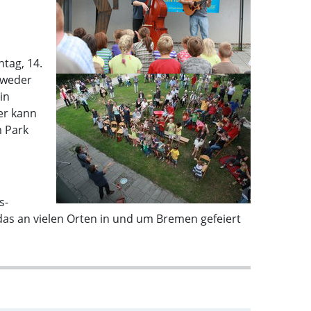
tag, 14.
sweder
in
er kann
m Park
s-
 das an vielen Orten in und um Bremen gefeiert