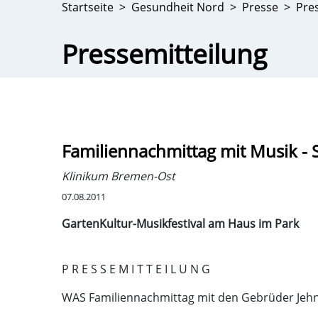
Startseite
Gesundheit Nord
Presse
Pre
Pressemitteilung
Familiennachmittag mit Musik - 
Klinikum Bremen-Ost
07.08.2011
GartenKultur-Musikfestival am Haus im Park
P R E S S E M I T T E I L U N G
WAS Familiennachmittag mit den Gebrüder Jeh