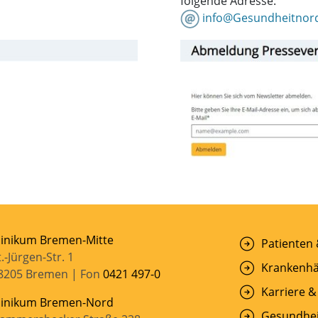
folgende Adresse:
info@Gesundheitnor
linikum Bremen-Mitte
Patienten
t.-Jürgen-Str. 1
Krankenhä
8205 Bremen | Fon
0421 497-0
Karriere &
linikum Bremen-Nord
Gesundhei