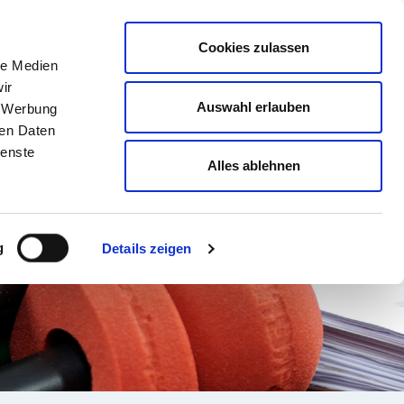
english
Leichte Sprache
Kontrast
Cookies zulassen
Suche
le Medien
& AUSBILDUNG
GESUNDHEIT NORD
ir
Auswahl erlauben
, Werbung
ren Daten
ienste
Alles ablehnen
g
Details zeigen