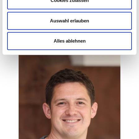
Cookies zulassen
stefanie.beckroege@gesundheitnord.de
Auswahl erlauben
Timo Sczuplinski
Alles ablehnen