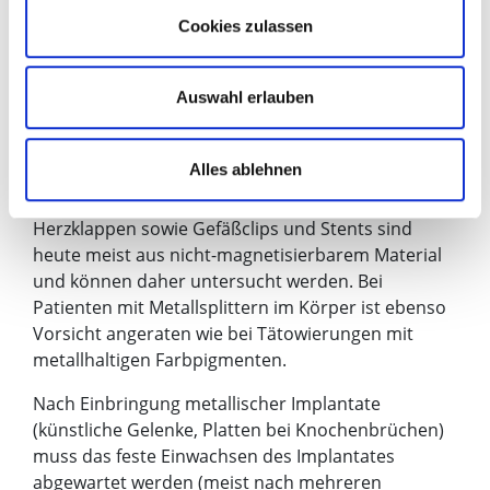
Cookies zulassen
Risiken und Gegenanzeigen
Wegen des starken Magenetfeldes dürfen
Patienten, die ein medizinisches Gerät im Körper
Auswahl erlauben
tragen (z.B. Herzschrittmacher, Defibrillator,
Hirnschrittmacher, Insulinpumpe,
Alles ablehnen
Cochleaimplantat), in der Regel nicht im MRT
untersucht werden. Die modernen künstlichen
Herzklappen sowie Gefäßclips und Stents sind
heute meist aus nicht-magnetisierbarem Material
und können daher untersucht werden. Bei
Patienten mit Metallsplittern im Körper ist ebenso
Vorsicht angeraten wie bei Tätowierungen mit
metallhaltigen Farbpigmenten.
Nach Einbringung metallischer Implantate
(künstliche Gelenke, Platten bei Knochenbrüchen)
muss das feste Einwachsen des Implantates
abgewartet werden (meist nach mehreren