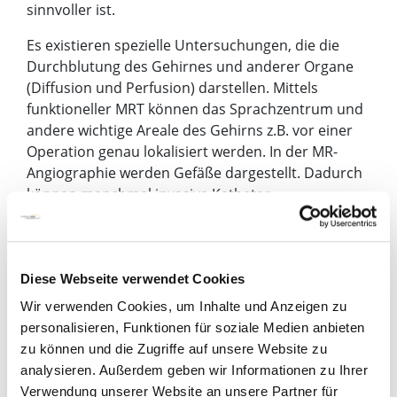
sinnvoller ist.
Es existieren spezielle Untersuchungen, die die
Durchblutung des Gehirnes und anderer Organe
(Diffusion und Perfusion) darstellen. Mittels
funktioneller MRT können das Sprachzentrum und
andere wichtige Areale des Gehirns z.B. vor einer
Operation genau lokalisiert werden. In der MR-
Angiographie werden Gefäße dargestellt. Dadurch
können manchmal invasive Katheter-
Untersuchungen vermieden werden. Anders als im
CT können auch die Gelenke inklusive der Sehnen
und des Knorpels dargestellt werden. In zeitlich
hochaufgelösten Untersuchungen kann das
Diese Webseite verwendet Cookies
schlagende Herz dargestellt werden. In einzelnen
Wir verwenden Cookies, um Inhalte und Anzeigen zu
Fällen kann ein MRT der weiblichen Brust zur
personalisieren, Funktionen für soziale Medien anbieten
Brustkrebsdiagnostik sinnvoll sein.
zu können und die Zugriffe auf unsere Website zu
analysieren. Außerdem geben wir Informationen zu Ihrer
Ablauf
Verwendung unserer Website an unsere Partner für